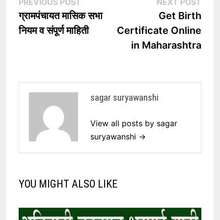
Post
Previous
Nex
PREVIOUS POST
NEXT POST
post:
post
ग्रामपंचायत मासिक सभा
Get Birth
navigation
नियम व संपूर्ण माहिती
Certificate Online
in Maharashtra
sagar suryawanshi
View all posts by sagar
suryawanshi →
YOU MIGHT ALSO LIKE