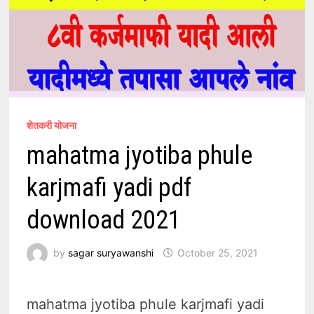
शेतकरी योजना
mahatma jyotiba phule
karjmafi yadi pdf
download 2021
by
sagar suryawanshi
October 25, 2021
mahatma jyotiba phule karjmafi yadi