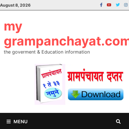
Skip
August 8, 2026
to
content
my
grampanchayat.co
the goverment & Education information
MENU