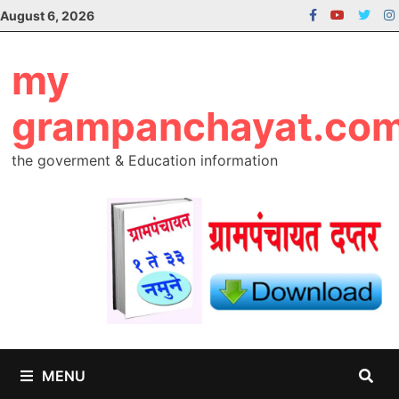
Skip
August 6, 2026
to
content
my
grampanchayat.co
the goverment & Education information
MENU