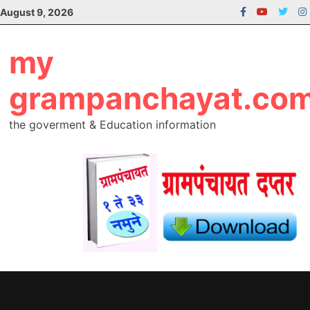
Skip
August 9, 2026
to
content
my
grampanchayat.co
the goverment & Education information