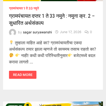
ग्रामपंचायत 1 ते 33 नमुने
ग्रामपंचायत दप्तर 1 ते 33 नमुने : नमुना क्र. 2 –
सुधारित अर्थसंकल्प
by
sagar suryawanshi
June 17, 2026
0
तुम्हाला माहित आहे का? ग्रामपंचायतीचा एकदा
अर्थसंकल्प तयार झाला म्हणजे तो कायमच तसाच राहतो का?
नाही! कधी कधी परिस्थितीनुसार
बजेटमध्ये बदल
करावा लागतो …
ग्रामपंचायत
READ MORE
दप्तर
1
ते
33
नमुने
:
नमुना
क्र.
2
–