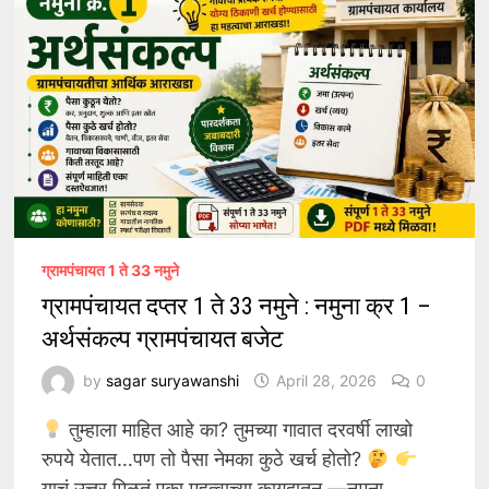
सुधारित
अर्थसंकल्प
ग्रामपंचायत 1 ते 33 नमुने
ग्रामपंचायत दप्तर 1 ते 33 नमुने : नमुना क्र 1 –
अर्थसंकल्प ग्रामपंचायत बजेट
by
sagar suryawanshi
April 28, 2026
0
तुम्हाला माहित आहे का? तुमच्या गावात दरवर्षी लाखो
रुपये येतात…पण तो पैसा नेमका कुठे खर्च होतो?
याचं उत्तर मिळतं एका महत्वाच्या कागदातून —नमुना …