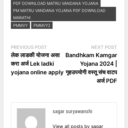
PDF DOWNLOAD MATRU VANDANA YOJANA
PM MATRU VANDANA YOJANA PDF DOWNLOAD
MARATHI
PMMVY
PMMVY2
Post
Previous
Nex
PREVIOUS POST
NEXT POST
post:
post
लेक लाडकी योजना असा
Bandhkam Kamgar
navigation
करा अर्ज Lek ladki
Yojana 2024 |
yojana online apply
गृहउपयोगी वस्तू संच वाटप
अर्ज PDF
sagar suryawanshi
View all posts by sagar