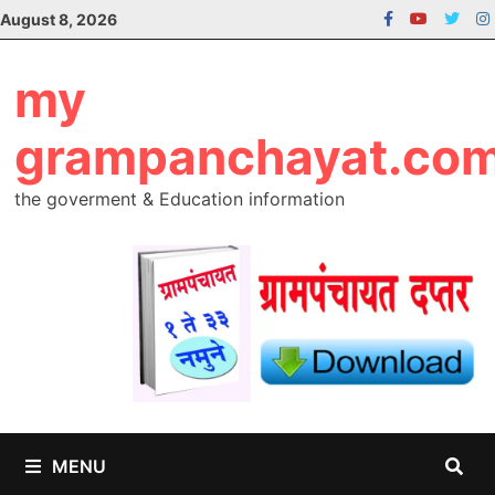
Skip
August 8, 2026
to
content
my
grampanchayat.co
the goverment & Education information
MENU