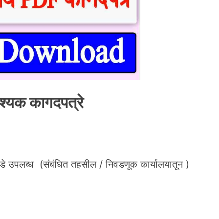
्यक कागदपत्रे
 उपलब्ध (संबंधित तहसील / निवडणूक कार्यालयातून )