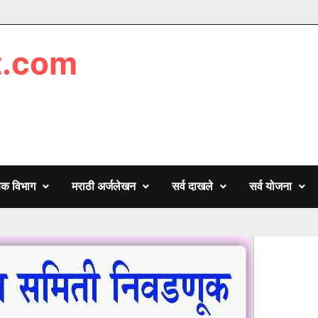
t.com
णिक विभाग
मराठी अर्जलेखन
सर्व दाखले
सर्व योजना