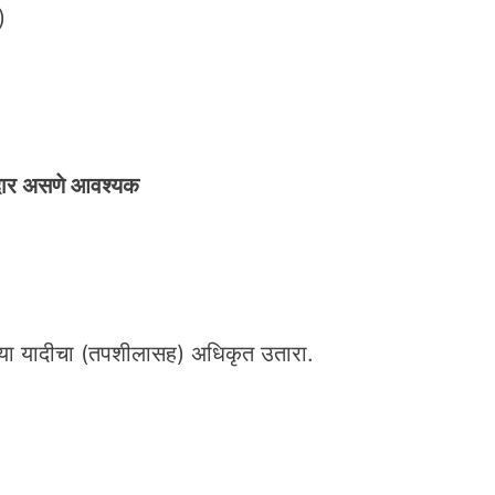
)
दार असणे आवश्यक
 त्या यादीचा (तपशीलासह) अधिकृत उतारा.