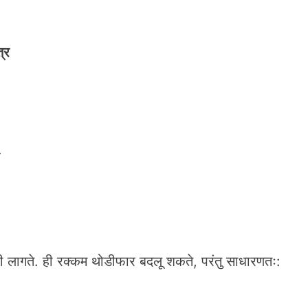
्र
र
 लागते. ही रक्कम थोडीफार बदलू शकते, परंतु साधारणतः: