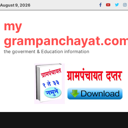
Skip
August 9, 2026
to
content
my
grampanchayat.co
the goverment & Education information