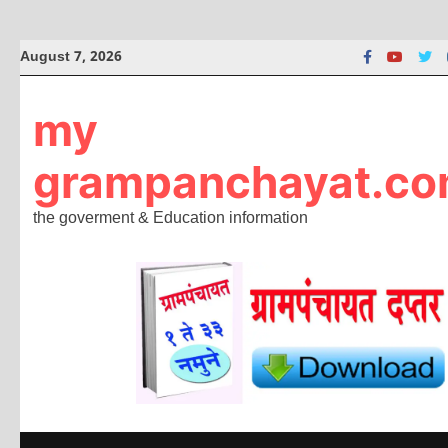
Skip
August 7, 2026
to
content
my
grampanchayat.c
the goverment & Education information