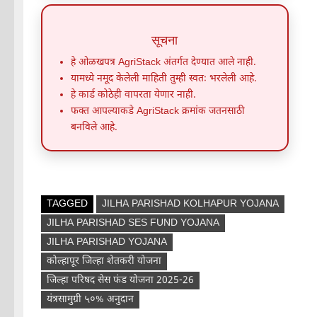
सूचना
हे ओळखपत्र AgriStack अंतर्गत देण्यात आले नाही.
यामध्ये नमूद केलेली माहिती तुम्ही स्वतः भरलेली आहे.
हे कार्ड कोठेही वापरता येणार नाही.
फक्त आपल्याकडे AgriStack क्रमांक जतनसाठी
बनविले आहे.
TAGGED
JILHA PARISHAD KOLHAPUR YOJANA
JILHA PARISHAD SES FUND YOJANA
JILHA PARISHAD YOJANA
कोल्हापूर जिल्हा शेतकरी योजना
जिल्हा परिषद सेस फंड योजना 2025-26
यंत्रसामुग्री ५०% अनुदान