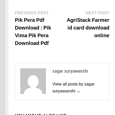
Post
Previous
Ne
PREVIOUS POST
NEXT POST
post:
po
Pik Pera Pdf
AgriStack Farmer
navigation
Download : Pik
id card download
Vima Pik Pera
online
Download Pdf
sagar suryawanshi
View all posts by sagar
suryawanshi →