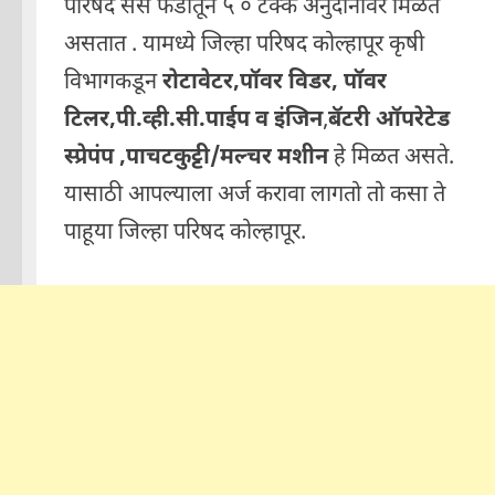
परिषद सेस फंडातून ५ ० टक्के अनुदानावर मिळत
असतात . यामध्ये जिल्हा परिषद कोल्हापूर कृषी
विभागकडून
रोटावेटर,पॉवर विडर, पॉवर
टिलर,पी.व्ही.सी.पाईप व इंजिन
,
बॅटरी ऑपरेटेड
स्प्रेपंप ,पाचटकुट्टी/मल्चर मशीन
हे मिळत असते.
यासाठी आपल्याला अर्ज करावा लागतो तो कसा ते
पाहूया जिल्हा परिषद कोल्हापूर.