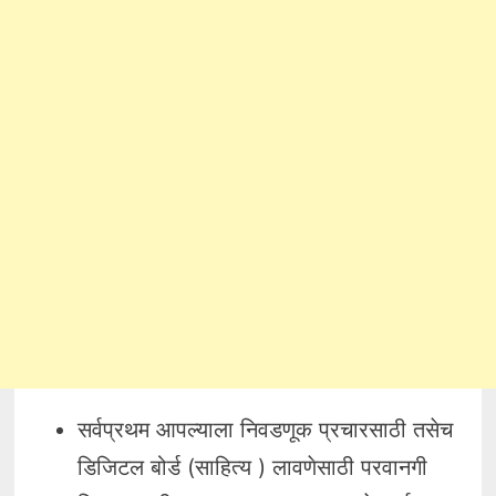
सर्वप्रथम आपल्याला निवडणूक प्रचारसाठी तसेच
डि‍जिटल बोर्ड (साहित्य ) लावणेसाठी परवानगी