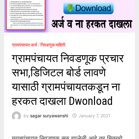
ग्रामपंचायत अर्ज
/
निवडणूक माहिती
ग्रामपंचायत निवडणूक प्रचार
सभा,डि‍जिटल बोर्ड लावणे
यासाठी ग्रामपंचायतकडून ना
हरकत दाखला Dwonload
by
sagar suryawanshi
January 7, 2021
ग्रामपंचायत निवडणूक सुरु झालेली आहे तर मित्रहो