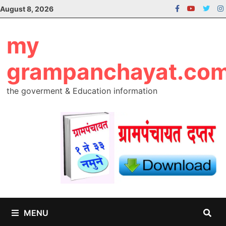
Skip
August 8, 2026
to
content
my
grampanchayat.co
the goverment & Education information
MENU