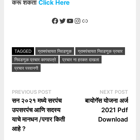
करू शकता
Click Here
Facebook
Twitter
YouTube
Instagram
Link
TAGGED
ग्रामपंचायत निवडणूक
ग्रामपंचायत निवडणूक प्रचार
निवडणूक प्रचार कागदपत्रे
प्रचार ना हरकत दाखला
प्रचार परवानगी
Post
Previous
Nex
PREVIOUS POST
NEXT POST
post:
post
सन २०२१ मध्ये सरपंच
बायोगॅस योजना अर्ज
navigation
उपसरपंच आणि सदस्य
2021 Pdf
याचे मानधन /पगार किती
Download
आहे ?