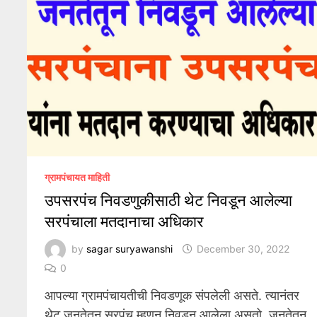
ग्रामपंचायत माहिती
उपसरपंच निवडणुकीसाठी थेट निवडून आलेल्या
सरपंचाला मतदानाचा अधिकार
by
sagar suryawanshi
December 30, 2022
0
आपल्या ग्रामपंचायतीची निवडणूक संपलेली असते. त्यानंतर
थेट जनतेतून सरपंच म्हणून निवडून आलेला असतो. जनतेतून