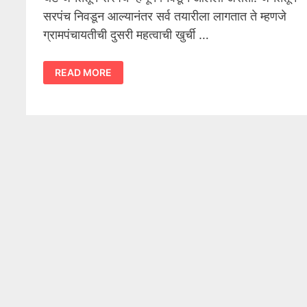
सरपंच निवडून आल्यानंतर सर्व तयारीला लागतात ते म्हणजे
ग्रामपंचायतीची दुसरी महत्वाची खुर्ची …
उपसरपंच
READ MORE
निवडणुकीसाठी
थेट
निवडून
आलेल्या
सरपंचाला
मतदानाचा
अधिकार