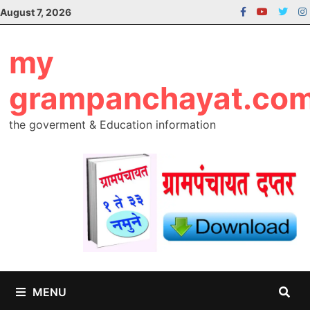
Skip
August 7, 2026
to
content
my
grampanchayat.co
the goverment & Education information
MENU