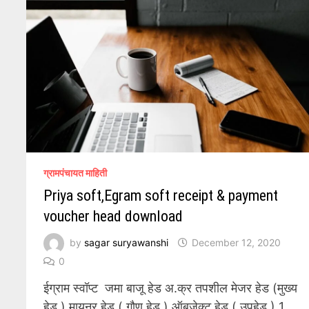
ग्रामपंचायत माहिती
Priya soft,Egram soft receipt & payment
voucher head download
by
sagar suryawanshi
December 12, 2020
0
ईग्राम स्वॉप्ट जमा बाजू हेड अ.क्र तपशील मेजर हेड (मुख्य
हेड ) मायनर हेड ( गौण हेड ) ऑबजेक्ट हेड ( उपहेड ) 1