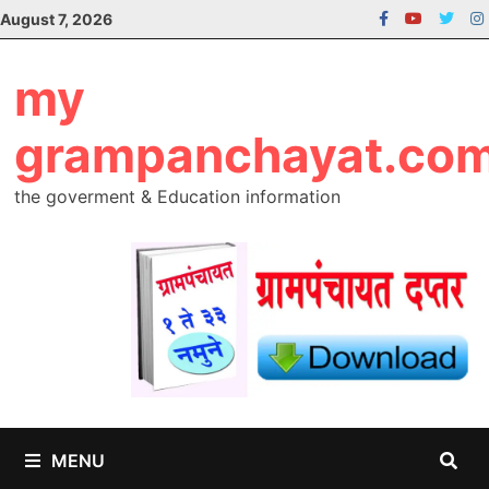
Skip
August 7, 2026
to
content
my
grampanchayat.co
the goverment & Education information
MENU