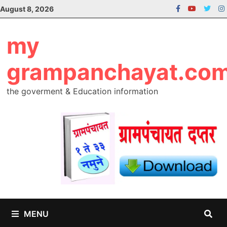
Skip
August 8, 2026
to
content
my
grampanchayat.co
the goverment & Education information
MENU