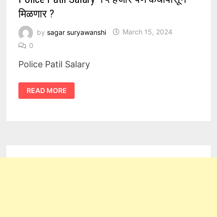
मिळणार ?
by
sagar suryawanshi
March 15, 2024
0
Police Patil Salary
POLICE
READ MORE
PATIL
SALARY
१५
हजार
पण
कधीपासून
मिळणार
?