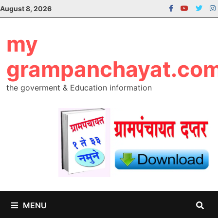
Skip
August 8, 2026
to
content
my
grampanchayat.co
the goverment & Education information
MENU