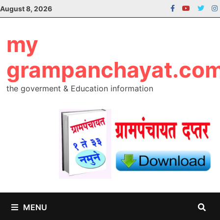
Skip
August 8, 2026
to
content
my
grampanchayat.co
the goverment & Education information
MENU