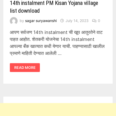
14th instalment PM Kisan Yojana village
list download
by
sagar suryawanshi
July 14, 2023
0
आपण सर्वजण 14th instalment ची खूप आतुरतेने वाट
पाहत आहोत. शेतकरी योजनेचा 14th instalment
आपल्या बँक खात्यात कधी येणार याची. पाहण्यासाठी खालील
प्रमाणे माहिती देण्यात आलेली …
14TH
READ MORE
INSTALMENT
PM
KISAN
YOJANA
VILLAGE
LIST
DOWNLOAD