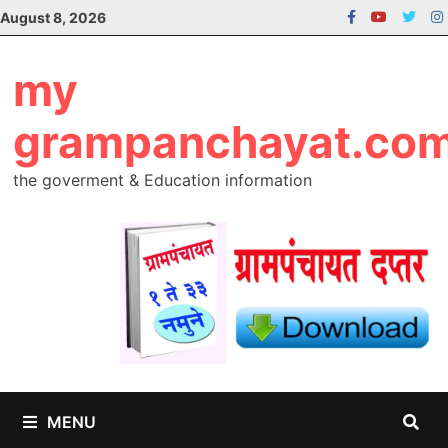
Skip
August 8, 2026
to
content
my
grampanchayat.co
the goverment & Education information
MENU