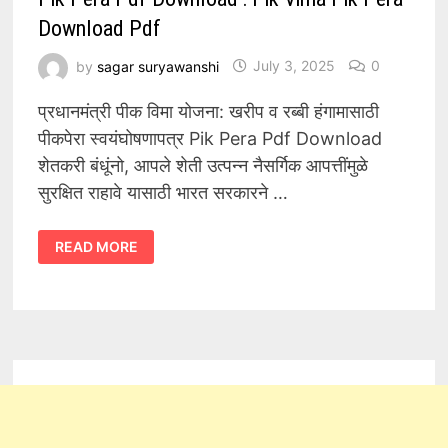
Download Pdf
by
sagar suryawanshi
July 3, 2025
0
प्रधानमंत्री पीक विमा योजना: खरीप व रब्बी हंगामासाठी
पीकपेरा स्वयंघोषणापत्र Pik Pera Pdf Download
शेतकरी बंधूंनो, आपले शेती उत्पन्न नैसर्गिक आपत्तींमुळे
सुरक्षित राहावे यासाठी भारत सरकारने …
PIK
READ MORE
PERA
PDF
DOWNLOAD
:
PIK
VIMA
PIK
PERA
DOWNLOAD
PDF