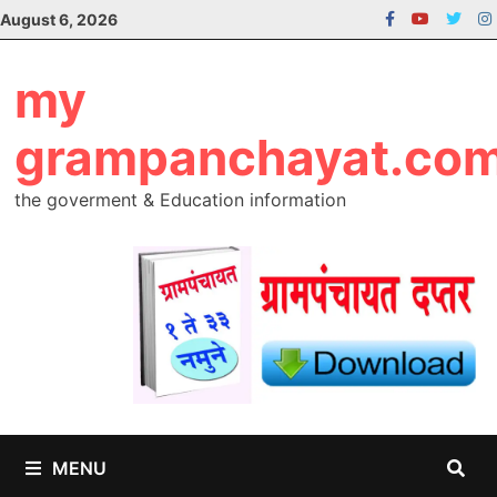
Skip
August 6, 2026
to
content
my
grampanchayat.co
the goverment & Education information
MENU