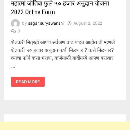
महात्मा जोतिबा फुले ५० हजार अनुदान योजना
2022 Online Form
by
sagar suryawanshi
August 2, 2022
0
शेतकरी मित्रहो आपण सर्वजण वाट पाहत आहोत ती म्हणजे
शेतकरी ५० हजार अनुदान कधी मिळणार ? कसे मिळणार?
त्याचा फॉर्म कसा भरावा, कर्जमाफी यादीमध्ये आपण बसणार
…
महात्मा
READ MORE
जोतिबा
फुले
५०
हजार
अनुदान
योजना
2022
ONLINE
FORM