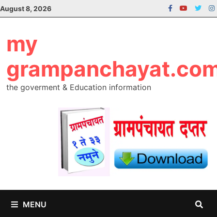
Skip
August 8, 2026
to
content
my
grampanchayat.co
the goverment & Education information
MENU