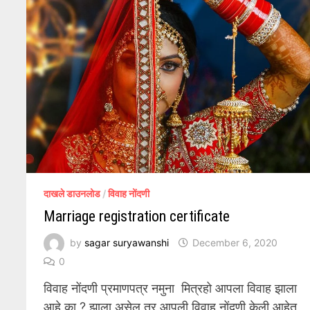
दाखले डाउनलोड
/
विवाह नोंदणी
Marriage registration certificate
by
sagar suryawanshi
December 6, 2020
0
विवाह नोंदणी प्रमाणपत्र नमुना मित्रहो आपला विवाह झाला
आहे का ? झाला असेल तर आपली विवाह नोंदणी केली आहेत