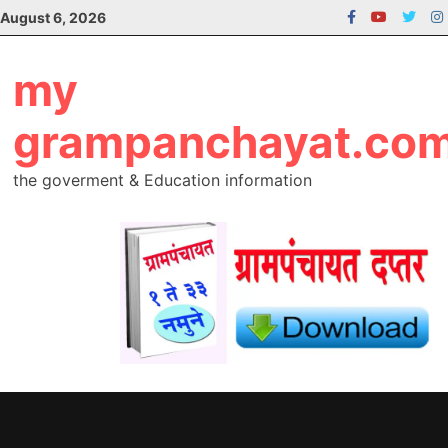
Skip
August 6, 2026
to
content
my
grampanchayat.co
the goverment & Education information