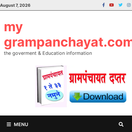
Skip
August 7, 2026
to
content
my
grampanchayat.co
the goverment & Education information
MENU