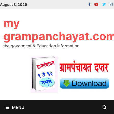
Skip
August 8, 2026
to
content
my
grampanchayat.co
the goverment & Education information
MENU