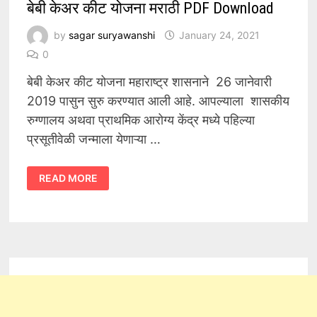
बेबी केअर कीट योजना मराठी PDF Download
by
sagar suryawanshi
January 24, 2021
0
बेबी केअर कीट योजना महाराष्ट्र शासनाने 26 जानेवारी
2019 पासुन सुरु करण्यात आली आहे. आपल्याला शासकीय
रुग्णालय अथवा प्राथमिक आरोग्य केंद्र मध्ये पहिल्या
प्रसूतीवेळी जन्माला येणाऱ्या …
बेबी
READ MORE
केअर
कीट
योजना
मराठी
PDF
DOWNLOAD