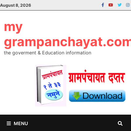
Skip
August 8, 2026
to
content
my
grampanchayat.co
the goverment & Education information
MENU