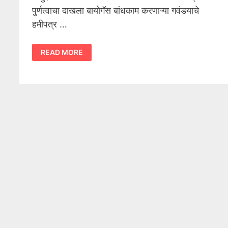
पुर्णत्वाचा दाखला बायोगॅस बांधकाम करणाऱ्या गवंडयाचे
हमीपत्र …
बायोगॅस
READ MORE
योजना
अर्ज
2021
PDF
DOWNLOAD