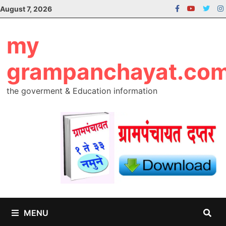
Skip
August 7, 2026
to
content
my
grampanchayat.co
the goverment & Education information
MENU