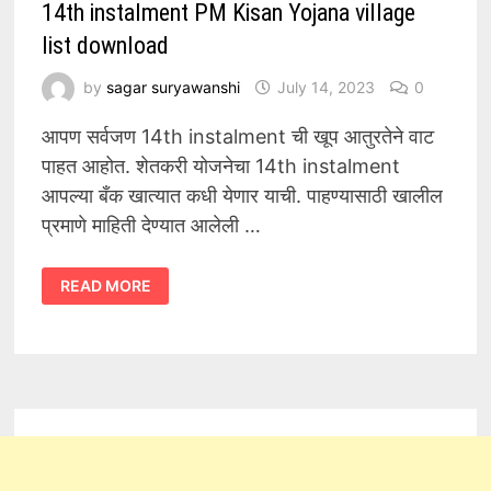
14th instalment PM Kisan Yojana village
list download
by
sagar suryawanshi
July 14, 2023
0
आपण सर्वजण 14th instalment ची खूप आतुरतेने वाट
पाहत आहोत. शेतकरी योजनेचा 14th instalment
आपल्या बँक खात्यात कधी येणार याची. पाहण्यासाठी खालील
प्रमाणे माहिती देण्यात आलेली …
14TH
READ MORE
INSTALMENT
PM
KISAN
YOJANA
VILLAGE
LIST
DOWNLOAD