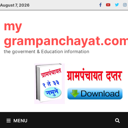
Skip
August 7, 2026
to
content
my
grampanchayat.co
the goverment & Education information
MENU