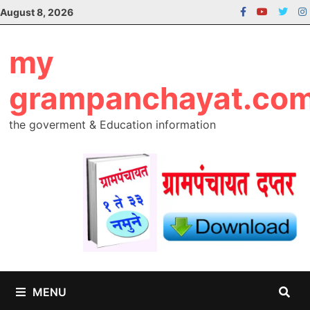
Skip
August 8, 2026
to
content
my
grampanchayat.co
the goverment & Education information
MENU