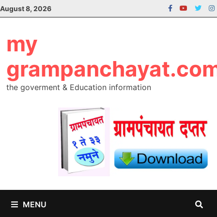
Skip
August 8, 2026
to
content
my
grampanchayat.co
the goverment & Education information
MENU