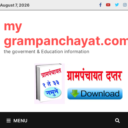
Skip
August 7, 2026
to
content
my
grampanchayat.co
the goverment & Education information
MENU