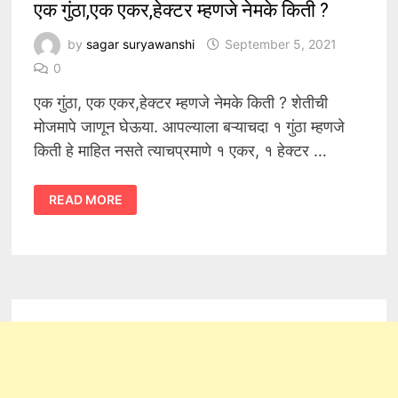
एक गुंठा,एक एकर,हेक्टर म्हणजे नेमके किती ?
by
sagar suryawanshi
September 5, 2021
0
एक गुंठा, एक एकर,हेक्टर म्हणजे नेमके किती ? शेतीची
मोजमापे जाणून घेऊया. आपल्याला बऱ्याचदा १ गुंठा म्हणजे
किती हे माहित नसते त्याचप्रमाणे १ एकर, १ हेक्टर …
एक
READ MORE
गुंठा,एक
एकर,हेक्टर
म्हणजे
नेमके
किती
?