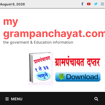
Skip
August 6, 2026
to
content
my
grampanchayat.co
the goverment & Education information
MENU