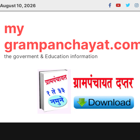
Skip
August 10, 2026
to
content
my
grampanchayat.co
the goverment & Education information