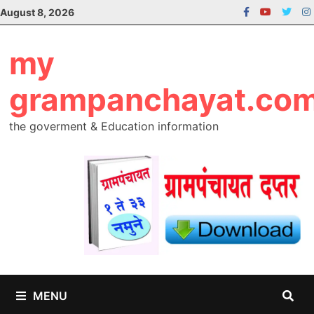
Skip
August 8, 2026
to
content
my
grampanchayat.co
the goverment & Education information
MENU